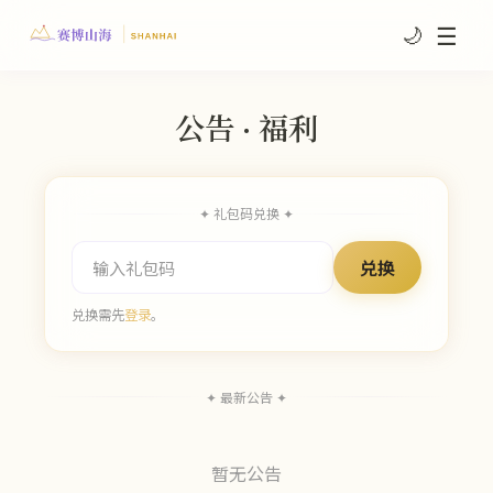
☰
🌙
公告 · 福利
✦ 礼包码兑换 ✦
兑换
兑换需先
登录
。
✦ 最新公告 ✦
暂无公告