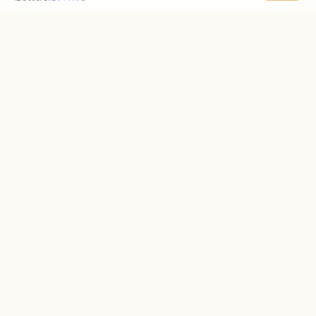
赛博山海 · 本源灵兽生态
探寻本源山海灵兽
解锁专属奇境人生
微
博
红