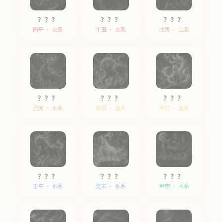
？？？
？？？
？？？
丙子 · 火系
丁丑 · 火系
戊寅 · 土系
？？？
？？？
？？？
己卯 · 土系
庚辰 · 金系
辛巳 · 金系
？？？
？？？
？？？
壬午 · 水系
癸未 · 水系
甲申 · 木系