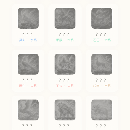
？？？
？？？
？？？
癸卯 · 水系
甲辰 · 木系
乙巳 · 木系
？？？
？？？
？？？
丙午 · 火系
丁未 · 火系
戊申 · 土系
？？？
？？？
？？？